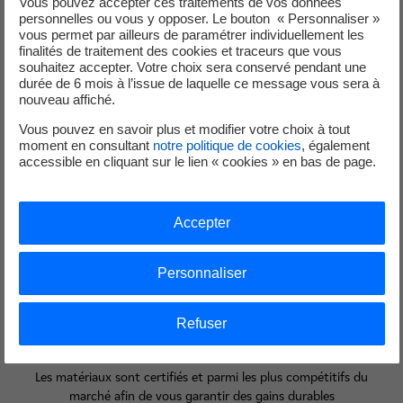
Vous pouvez accepter ces traitements de vos données
personnelles ou vous y opposer. Le bouton « Personnaliser »
vous permet par ailleurs de paramétrer individuellement les
finalités de traitement des cookies et traceurs que vous
souhaitez accepter. Votre choix sera conservé pendant une
durée de 6 mois à l’issue de laquelle ce message vous sera à
Un partenaire EDF qualifié
nouveau affiché.
Vous pouvez en savoir plus et modifier votre choix à tout
Nous vous proposons des professionnels qualifiés et certifiés RGE
moment en consultant
notre politique de cookies
, également
(Reconnu Garant de l’Environnement)
accessible en cliquant sur le lien « cookies » en bas de page.
Accepter
Personnaliser
Refuser
Des matériaux de qualité
Les matériaux sont certifiés et parmi les plus compétitifs du
marché afin de vous garantir des gains durables