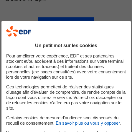
Estimez votre prime
Un petit mot sur les cookies
PARTICULIER
Pour améliorer votre expérience, EDF et ses partenaires
stockent et/ou accèdent à des informations sur votre terminal
Trouvez un professionnel
(cookies et autres traceurs) et traitent des données
personnelles (ex: pages consultées) avec votre consentement
partenaire EDF
lors de votre navigation sur ce site.
Ces technologies permettent de réaliser des statistiques
Faites vos demandes de devis en quelques minutes parmi
d’usage afin d’évaluer, de comprendre, de rendre compte de la
les professionnels qualifiés près de chez vous !
façon dont vous utilisez le service. Votre choix d’accepter ou
de refuser les cookies n’affectera pas votre navigation sur le
site.
Certains cookies de mesure d'audience sont dispensés du
recueil de consentement.
En savoir plus ou vous y opposer
.