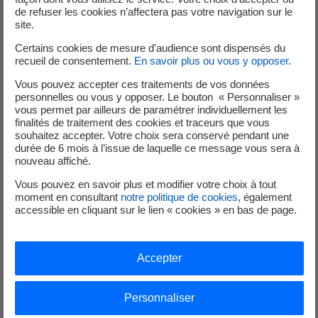
Une fois installée, il est essentiel de bien entretenir votre
de refuser les cookies n’affectera pas votre navigation sur le
site.
climatisation. En plus de garantir des performances et une
efficacité énergétique optimales, un entretien régulier est
Certains cookies de mesure d'audience sont dispensés du
recueil de consentement.
En savoir plus ou vous y opposer
.
nécessaire pour éviter les problèmes de santé liés à des
filtres encrassés. Un entretien annuel est d’ailleurs
Vous pouvez accepter ces traitements de vos données
obligatoire, et il est recommandé d’établir un contrat de
personnelles ou vous y opposer. Le bouton « Personnaliser »
vous permet par ailleurs de paramétrer individuellement les
maintenance dès l’achat de votre appareil. Il est
finalités de traitement des cookies et traceurs que vous
également important de contrôler régulièrement son
souhaitez accepter. Votre choix sera conservé pendant une
étanchéité, pour détecter d’éventuelles fuites.
durée de 6 mois à l’issue de laquelle ce message vous sera à
nouveau affiché.
Pour faciliter le travail de la climatisation et réduire votre
Vous pouvez en savoir plus et modifier votre choix à tout
consommation d’énergie, veillez à isoler correctement
moment en consultant
notre politique de cookies
, également
votre logement. L’isolation permet de maintenir des
accessible en cliquant sur le lien « cookies » en bas de page.
températures intérieures plus régulières, donc de
bénéficier d’un meilleur confort, et peut réduire la
Accepter
température de votre intérieur de 5 °C. L’isolation
extérieure, comme les toitures réfléchissantes et le
bardage pour les murs, offre de meilleures performances
Personnaliser
que l’isolation intérieure en permettant d’éviter les ponts