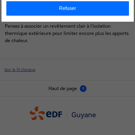
thermiques. Une toiture bien isolée peut ainsi, à elle seule,
Refuser
réduire la température intérieure de 3 °C à 4 °C, et donc
d’économiser près de 20 % sur votre facture d’énergie !
Pensez à associer un revêtement clair à l’isolation
thermique extérieure pour limiter encore plus les apports
de chaleur.
Voir le fil d'ariane
Haut de page
Guyane