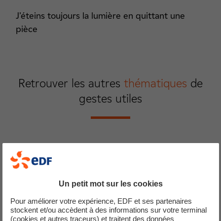
J’éteins toujours la lumière en quittant une
pièce
Retrouver les autres
thématiques
de
gestes utiles
Ventilation et climatisation
La climatisation est une des principales sources de
consommation de votre logement. Aérez, ventilez avant de
Un petit mot sur les cookies
climatiser.
Pour améliorer votre expérience, EDF et ses partenaires
stockent et/ou accèdent à des informations sur votre terminal
(cookies et autres traceurs) et traitent des données