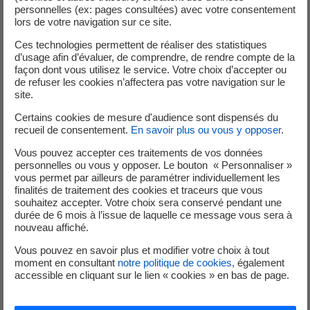
personnelles (ex: pages consultées) avec votre consentement
lors de votre navigation sur ce site.
Ces technologies permettent de réaliser des statistiques
d’usage afin d’évaluer, de comprendre, de rendre compte de la
façon dont vous utilisez le service. Votre choix d’accepter ou
de refuser les cookies n’affectera pas votre navigation sur le
site.
Certains cookies de mesure d'audience sont dispensés du
recueil de consentement.
En savoir plus ou vous y opposer
.
Vous pouvez accepter ces traitements de vos données
personnelles ou vous y opposer. Le bouton « Personnaliser »
vous permet par ailleurs de paramétrer individuellement les
finalités de traitement des cookies et traceurs que vous
souhaitez accepter. Votre choix sera conservé pendant une
durée de 6 mois à l’issue de laquelle ce message vous sera à
nouveau affiché.
Eau chaude sanitaire
Vous pouvez en savoir plus et modifier votre choix à tout
Le chauffe-eau fournit l'eau chaude en continu. Adoptez
moment en consultant
notre politique de cookies
, également
accessible en cliquant sur le lien « cookies » en bas de page.
quelques réflexes pour réduire sa consommation !