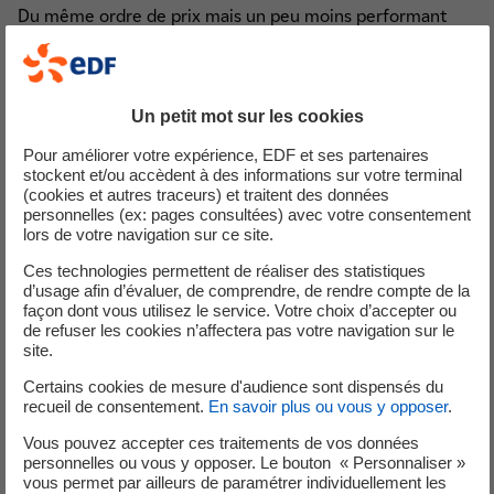
Du même ordre de prix mais un peu moins performant
qu’un chauffe-eau solaire, il reste tout de même moins
énergivore que le chauffe-eau électrique à accumulation :
il est jusqu’à 70 % plus économe en énergie.
Un petit mot sur les cookies
Il est donc à privilégier dans les bâtiments pour lesquels
Pour améliorer votre expérience, EDF et ses partenaires
l’alternative solaire est la moins adaptée (bâtiment
stockent et/ou accèdent à des informations sur votre terminal
ombragés, bâtiment au-delà de 800 mètres d’altitude,
(cookies et autres traceurs) et traitent des données
personnelles (ex: pages consultées) avec votre consentement
copropriété en rénovation).
lors de votre navigation sur ce site.
Cette solution est également éligible aux différentes
aides.
Ces technologies permettent de réaliser des statistiques
d’usage afin d’évaluer, de comprendre, de rendre compte de la
façon dont vous utilisez le service. Votre choix d’accepter ou
Le chauffe-eau électrique à
de refuser les cookies n’affectera pas votre navigation sur le
site.
accumulation
Certains cookies de mesure d'audience sont dispensés du
recueil de consentement.
En savoir plus ou vous y opposer
.
Le chauffe-eau électrique à accumulation (appelé aussi
Vous pouvez accepter ces traitements de vos données
ballon d’eau chaude) est la solution la moins coûteuse à
personnelles ou vous y opposer. Le bouton « Personnaliser »
l’installation mais la moins rentable à l’usage ! Il se
vous permet par ailleurs de paramétrer individuellement les