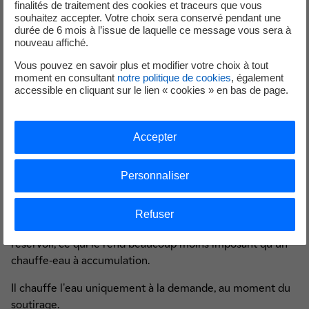
compose d’un réservoir pour stocker l’eau chaude.
finalités de traitement des cookies et traceurs que vous
souhaitez accepter. Votre choix sera conservé pendant une
durée de 6 mois à l’issue de laquelle ce message vous sera à
Le principal avantage est de pouvoir chauffer l'eau la nuit,
nouveau affiché.
pendant que l'électricité coûte moins cher. L'eau chaude
accumulée est ainsi toujours disponible, en attente que
Vous pouvez en savoir plus et modifier votre choix à tout
moment en consultant
notre politique de cookies
, également
vous l'utilisiez. Sa durée de vie moyenne est d’environ 5
accessible en cliquant sur le lien « cookies » en bas de page.
ans.
Cette solution, contrairement aux deux précédentes, ne
Accepter
bénéficie pas des différentes aides à l’installation. Elle
n’est donc à ne retenir qu’en dernier recours.
Personnaliser
Le chauffe-eau électrique instantané
Refuser
Le chauffe-eau électrique instantané (CEI) n'a pas de
réservoir, ce qui le rend beaucoup moins imposant qu'un
chauffe-eau à accumulation.
Il chauffe l'eau uniquement à la demande, au moment du
soutirage.