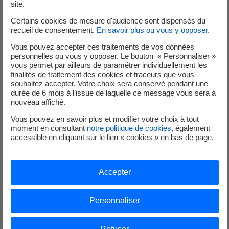
gestes utiles
site.
Certains cookies de mesure d'audience sont dispensés du
recueil de consentement.
En savoir plus ou vous y opposer
.
Vous pouvez accepter ces traitements de vos données
personnelles ou vous y opposer. Le bouton « Personnaliser »
Lavage
vous permet par ailleurs de paramétrer individuellement les
finalités de traitement des cookies et traceurs que vous
Le lave linge et le lave vaisselle sont gourmands en énergie.
souhaitez accepter. Votre choix sera conservé pendant une
Utilisez mieux vos appareils pour réaliser des économies.
durée de 6 mois à l’issue de laquelle ce message vous sera à
nouveau affiché.
Vous pouvez en savoir plus et modifier votre choix à tout
moment en consultant
notre politique de cookies
, également
accessible en cliquant sur le lien « cookies » en bas de page.
Accepter
Personnaliser