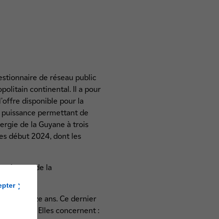
gestionnaire de réseau public
olitain continental. Il a pour
l'offre disponible pour la
en puissance permettant de
nergie de la Guyane à trois
les début 2024, dont les
on récente de la
epter
rizon quinze ans. Ce dernier
t rapides. Elles concernent :