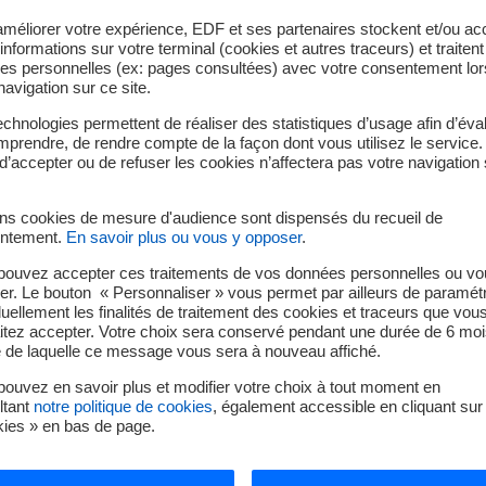
 la montée en puissance de la mobilité électrique et le dévelo
améliorer votre expérience, EDF et ses partenaires stockent et/ou ac
informations sur votre terminal (cookies et autres traceurs) et traiten
MDE) ;
es personnelles (ex: pages consultées) avec votre consentement lor
ne forte dynamique de développement des énergies renouvelabl
navigation sur ce site.
u système pour réussir l’insertion des énergies renouvelables i
chnologies permettent de réaliser des statistiques d’usage afin d’éval
 l’arrivée de nouvelles installations comme le stockage, en assu
prendre, de rendre compte de la façon dont vous utilisez le service.
d’accepter ou de refuser les cookies n’affectera pas votre navigation 
nergétique est en effet une ambition majeure pour le territoire.
onnel se basent sur deux scénarios, Azur et Emeraude. Contrastés
ins cookies de mesure d'audience sont dispensés du recueil de
ntement.
En savoir plus ou vous y opposer
.
isposer d’une large vision des évolutions envisageables du systè
onstruites à partir de la règlementation et de l’expertise de so
pouvez accepter ces traitements de vos données personnelles ou vo
er. Le bouton « Personnaliser » vous permet par ailleurs de paramét
ertise interne de EDF R&D. La cohérence des hypothèses au sein
duellement les finalités de traitement des cookies et traceurs que vou
acents de ces scénarios sont détaillés dans la seconde partie 
itez accepter. Votre choix sera conservé pendant une durée de 6 moi
e de laquelle ce message vous sera à nouveau affiché.
tilisées pour évaluer les besoins en puissance du système élect
ouvez en savoir plus et modifier votre choix à tout moment en
.
ltant
notre politique de cookies
, également accessible en cliquant sur 
kies » en bas de page.
mmunes de l’intérieur en Guyane couvre quant à lui les commun
ral et approvisionnées en électricité par des systèmes électriqu
hton, Grand-Santi, Saül, Saint-Georges, Camopi, Ouanary et Regi