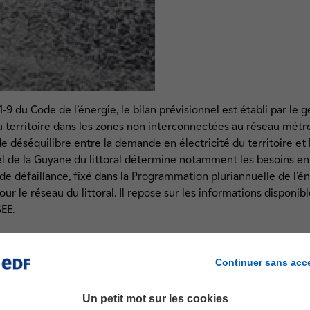
-9 du Code de l’énergie, le bilan prévisionnel est établi par le 
du territoire dans les zones non interconnectées au réseau métrop
 de déséquilibre entre la demande en électricité du territoire et 
nnel de la Guyane du littoral détermine notamment les besoins 
 de défaillance, fixé dans la Programmation pluriannuelle de l’é
r le réseau du littoral. Il repose sur les informations disponib
EE.
bilan de l’année écoulée ainsi qu’un état des lieux de l’évoluti
production.
Continuer sans acc
acrée aux évolutions prospectives du système électrique à l’ho
s, et va continuer à connaître, des transformations profondes e
Un petit mot sur les cookies