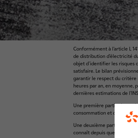
Conformément à l’article L 141
de distribution d’électricité 
objet d'identifier les risques
satisfaire. Le bilan prévisio
garantir le respect du critère
heures par an, en moyenne, pou
dernières estimations de l’INS
Une première partie dresse le 
consommation et du parc de 
Une deuxième partie est cons
connaît depuis quelques année