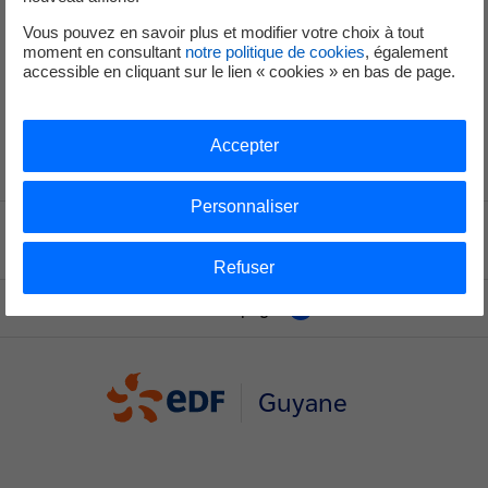
Dès mars 2026, EDF en Guyane vise à diviser par deux ses
délais de raccordement. Ce plan accompagnera ainsi le
Vous pouvez en savoir plus et modifier votre choix à tout
moment en consultant
notre politique de cookies
, également
développement du territoire face à une demande
accessible en cliquant sur le lien « cookies » en bas de page.
énergétique en forte croissance.
Accepter
Personnaliser
Voir le fil d'ariane
Refuser
Haut de page
Guyane