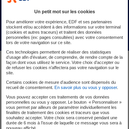
Un petit mot sur les cookies
Des raccordements électriques
Pour améliorer votre expérience, EDF et ses partenaires
plus rapides en Guyane
stockent et/ou accèdent à des informations sur votre terminal
(cookies et autres traceurs) et traitent des données
Mis à jour le 02/12/2025
personnelles (ex: pages consultées) avec votre consentement
lors de votre navigation sur ce site.
Ces technologies permettent de réaliser des statistiques
d’usage afin d’évaluer, de comprendre, de rendre compte de la
façon dont vous utilisez le service. Votre choix d’accepter ou
de refuser les cookies n’affectera pas votre navigation sur le
site.
Pour répondre à l'afflux des demandes de raccordement
Certains cookies de mesure d'audience sont dispensés du
recueil de consentement.
En savoir plus ou vous y opposer
.
au réseau électrique, EDF en Guyane a lancé un Plan
d’Accélération des Raccordements Électriques (PARÉ). Ce
Vous pouvez accepter ces traitements de vos données
dispositif s'appuie sur une coopération renforcée entre
personnelles ou vous y opposer. Le bouton « Personnaliser »
vous permet par ailleurs de paramétrer individuellement les
EDF, ses prestataires, les communes, la CTG et l’État.
finalités de traitement des cookies et traceurs que vous
L’objectif : raccorder plus rapidement les clients, tout en
souhaitez accepter. Votre choix sera conservé pendant une
améliorant la qualité des travaux réalisés sur les voiries.
durée de 6 mois à l’issue de laquelle ce message vous sera à
nouveau affiché.